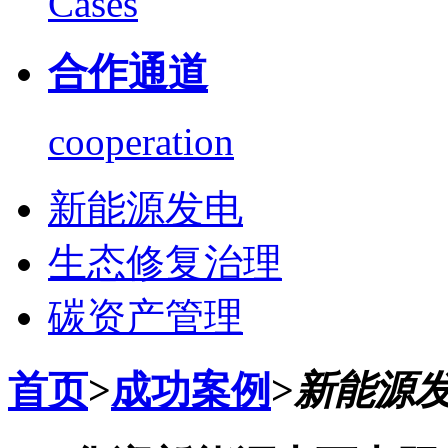
Cases
合作通道
cooperation
新能源发电
生态修复治理
碳资产管理
首页
>
成功案例
>
新能源