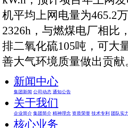
机平均上网电量为465.2
2326h，与燃煤电厂相比
排二氧化硫105吨，可
善大气环境质量做出贡献
新闻中心
集团新闻
公司动态
通知公告
关于我们
企业简介
集团简介
精神理念
资质荣誉
技术专利
团队实
核心业务